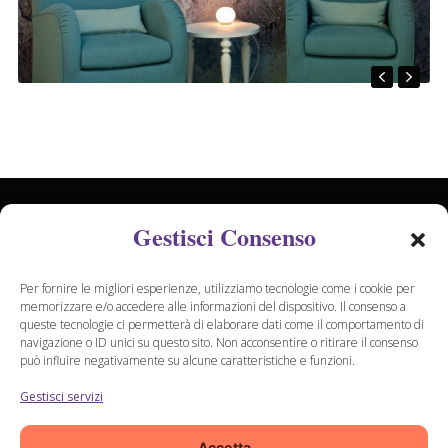
Gestisci Consenso
+39 0547 334496
Per fornire le migliori esperienze, utilizziamo tecnologie come i cookie per
memorizzare e/o accedere alle informazioni del dispositivo. Il consenso a
queste tecnologie ci permetterà di elaborare dati come il comportamento di
info@alphaservice.biz
navigazione o ID unici su questo sito. Non acconsentire o ritirare il consenso
può influire negativamente su alcune caratteristiche e funzioni.
Gestisci servizi
Via San Mauro in Valle, 1466 - 47522 CESENA (FC)
Accetta